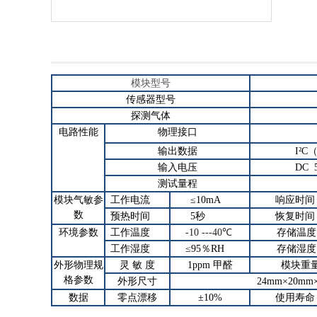
模块型号
传感器型号
探测气体
电路性能
物理接口
输出数据
I
²
C
输入电压
DC
测试量程
模块气敏参
工作电流
≤10mA
响应时间
数
预热时间
5
秒
恢复时间
环境参数
工作温度
-10 ---40
℃
存储温度
工作湿度
≤95
％
RH
存储湿度
外形物理规
灵
敏
度
1ppm
甲醛
模块重
格参数
外形尺寸
24mm×20mm
数据
零点漂移
±10%
使用寿命