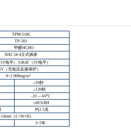
TPM-510C
TP-501
甲醛
HCHO
XH2.54-4
立式插座
（
5V
电平）
/URAT
（
5V
电平）
5V
（无电压反接保护）
0~2.000mg/m
³
≤10
秒
≤120
秒
-20 ---60
℃
≤60
％
RH
量
约
2.5
克
×14mm
（
L×W×H
）
3~5
年