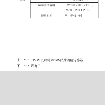
55%±5%RH
标准测试电路
Vc:3.0 V
±0.
1 V DC ；
V
: 0.9 V
±0.
1 V DC
H
预热时间
不少于48小时
上一个：
TP-3M低功耗MEMS贴片酒精传感器
下一个： 没有了