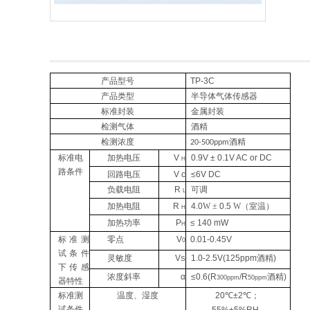
产品型号
TP-3C
产品类型
半导体气体传感器
标准封装
金属封装
检测气体
酒精
检测浓度
酒精
20-500ppm
标准电
加热电压
V
0.9V ± 0.1V AC or DC
H
路条件
回路电压
V
c
≤
6V
DC
负载电阻
R
可调
L
加热电阻
R
4.0
W
±
0.5
W
（室温）
H
加热功率
P
≤ 140 mW
H
标准测
零点
V
0.01-0.45V
0
试条件
灵敏度
V
1.0-2.5V(125ppm酒精)
S
下传感
浓度斜率
α
≤
0.6(R
/R
酒精
)
300ppm
50ppm
器特性
标准测
温度、湿度
20℃±2℃；
试条件